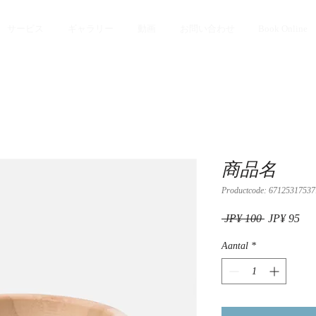
サービス
ギャラリー
動画
お問い合わせ
Book Online
商品名
Productcode: 67125317537
Normale
Ver
 JP¥ 100 
JP¥ 95
prijs
Aantal
*