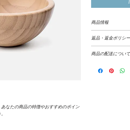
商品情報
商品の詳細を入力し
返品・返金ポリシ
明に加え、商品の特
しましょう。
返品・返金規約を入
商品の配送につい
だけなかった場合の
ましょう。規約の内
配送地域、料金、所
頼を獲得し、安心し
する情報を入力して
とで、お客様の信頼
ただけます。
。あなたの商品の特徴やおすすめのポイン
う。