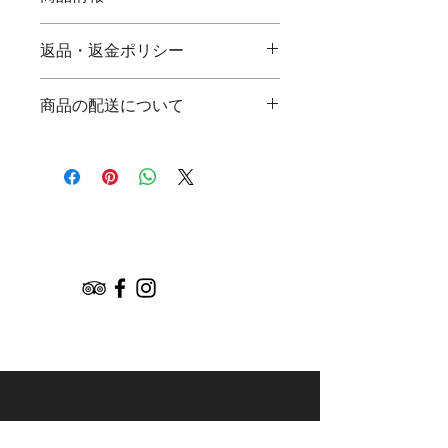
商品の詳細を入力してください。サイ
返品・返金ポリシー
ズ、素材、取扱説明に加え、商品の特
徴やおすすめのポイントなどを説明し
返品・返金規約を入力してください。
ましょう。
商品の配送について
商品にご満足いただけなかった場合の
返品・返金ポリシーと手順を説明しま
配送地域、料金、所要時間、梱包な
しょう。規約の内容を明確にすること
ど、商品の配送に関する情報を入力し
で、お客様の信頼を獲得し、安心して
てください。配送情報を明確にするこ
商品をご購入いただけます。
とで、お客様の信頼を獲得し、安心し
て商品をご購入いただけます。