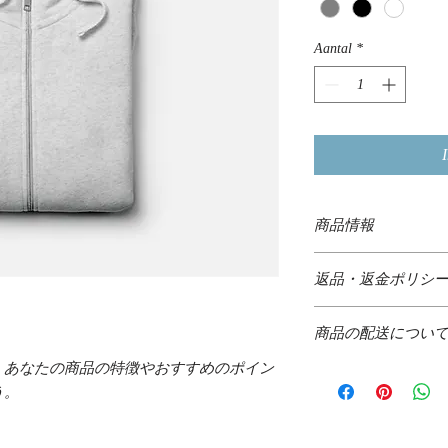
Aantal
*
商品情報
商品の詳細を入力し
返品・返金ポリシ
明に加え、商品の特
しましょう。
返品・返金規約を入
商品の配送につい
だけなかった場合の
ましょう。規約の内
。あなたの商品の特徴やおすすめのポイン
配送地域、料金、所
頼を獲得し、安心し
う。
する情報を入力して
とで、お客様の信頼
ただけます。